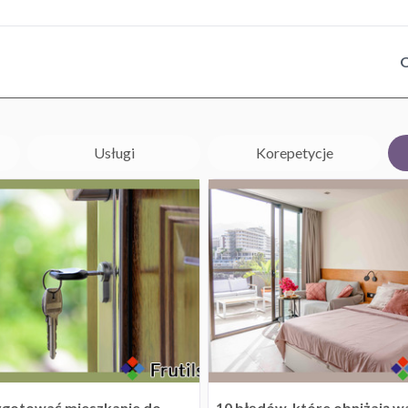
O
Usługi
Korepetycje
ygotować mieszkanie do
10 błędów, które obniżają w