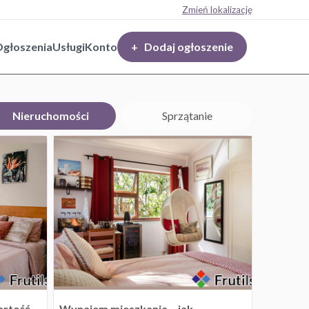
Zmień lokalizację
głoszenia
Usługi
Konto
+ Dodaj ogłoszenie
Nieruchomości
Sprzątanie
artość
Wynajem mieszkania – jak