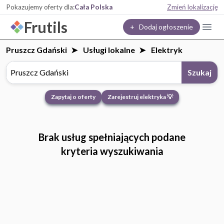
Pokazujemy oferty dla:
Cała Polska
Zmień lokalizację
Frutils
+ Dodaj ogłoszenie
Pruszcz Gdański
Usługi lokalne
Elektryk
Szukaj
Zapytaj o oferty
Zarejestruj elektryka 💡
Brak usług spełniających podane
kryteria wyszukiwania