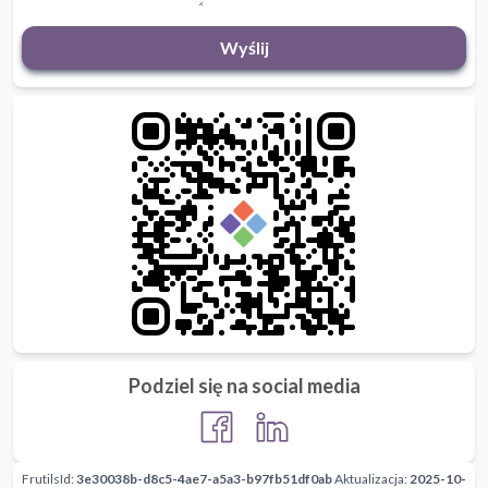
Wyślij
Podziel się na social media
FrutilsId:
3e30038b-d8c5-4ae7-a5a3-b97fb51df0ab
Aktualizacja:
2025-10-