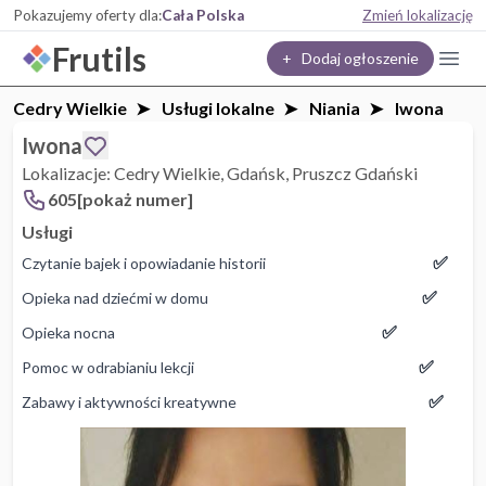
Pokazujemy oferty dla:
Cała Polska
Zmień lokalizację
Frutils
+ Dodaj ogłoszenie
Cedry Wielkie
Usługi lokalne
Niania
Iwona
Iwona
Lokalizacje: Cedry Wielkie, Gdańsk, Pruszcz Gdański
605[pokaż numer]
Usługi
✅
Czytanie bajek i opowiadanie historii
✅
Opieka nad dziećmi w domu
✅
Opieka nocna
✅
Pomoc w odrabianiu lekcji
✅
Zabawy i aktywności kreatywne