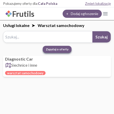
Pokazujemy oferty dla:
Cała Polska
Zmień lokalizację
Frutils
+ Dodaj ogłoszenie
Usługi lokalne
Warsztat samochodowy
Szukaj
Zapytaj o oferty
Diagnostic Car
Siechnice i inne
warsztat samochodowy