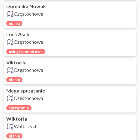
Dominika Nowak
Częstochowa
niania
Luck Asch
Częstochowa
usługi remontowe
Viktoriia
Częstochowa
niania
Mega sprzątanie
Częstochowa
sprzątanie
Wiktoria
Wałbrzych
niania