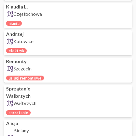
Klaudia L.
Częstochowa
niania
Andrzej
Katowice
elektryk
Remonty
Szczecin
usługi remontowe
Sprzątanie
Wałbrzych
Wałbrzych
sprzątanie
Alicja
Bielany