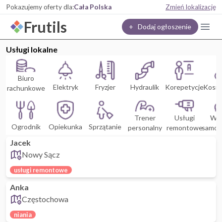
Pokazujemy oferty dla:
Cała Polska
Zmień lokalizację
Frutils
+ Dodaj ogłoszenie
Usługi lokalne
Biuro
Elektryk
Fryzjer
Hydraulik
Korepetycje
Kosm
rachunkowe
Trener
Usługi
War
Ogrodnik
Opiekunka
Sprzątanie
personalny
remontowe
samoc
Jacek
Nowy Sącz
usługi remontowe
Anka
Częstochowa
niania