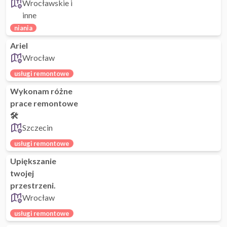
Wrocławskie i
inne
niania
Ariel
Wrocław
usługi remontowe
Wykonam różne
prace remontowe
🛠️
Szczecin
usługi remontowe
Upiększanie
twojej
przestrzeni.
Wrocław
usługi remontowe