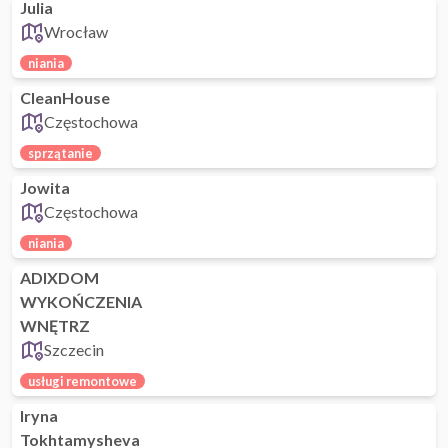
Julia
Wrocław
niania
CleanHouse
Częstochowa
sprzątanie
Jowita
Częstochowa
niania
ADIXDOM
WYKOŃCZENIA
WNĘTRZ
Szczecin
usługi remontowe
Iryna
Tokhtamysheva