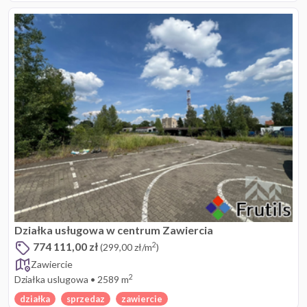
Działka usługowa w centrum Zawiercia
774 111,00 zł
2
(299,00 zł/m
)
Zawiercie
2
Działka uslugowa
•
2589 m
działka
sprzedaz
zawiercie