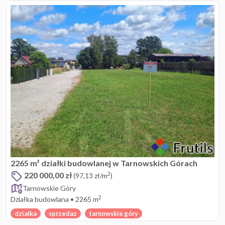
2265 m² działki budowlanej w Tarnowskich Górach
220 000,00 zł
2
(97,13 zł/m
)
Tarnowskie Góry
2
Działka budowlana
•
2265 m
działka
sprzedaz
tarnowskie góry