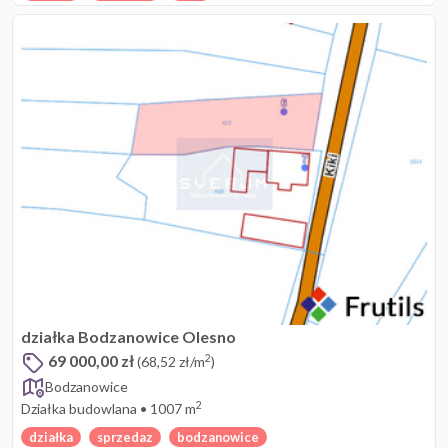
działka Bodzanowice Olesno
69 000,00 zł
2
(68,52 zł/m
)
Bodzanowice
2
Działka budowlana
•
1007 m
działka
sprzedaz
bodzanowice