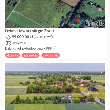
Działki Jaworznik gm Żarki
99 000,00 zł
2
(99,10 zł/m
)
Jaworznik
2
Działka rolno-budowlana
•
999 m
działka
sprzedaz
jaworznik