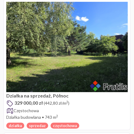
Działka na sprzedaż, Północ
329 000,00 zł
2
(442,80 zł/m
)
Częstochowa
2
Działka budowlana
•
743 m
działka
sprzedaz
częstochowa