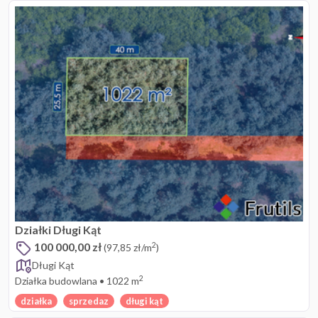
Działki Długi Kąt
100 000,00 zł
2
(97,85 zł/m
)
Długi Kąt
2
Działka budowlana
•
1022 m
działka
sprzedaz
długi kąt