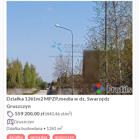
Działka 1261m2 MPZP,media w dz, Swarzędz
Gruszczyn
559 200,00 zł
2
(443,46 zł/m
)
Gruszczyn
2
Działka budowlana
•
1261 m
działka
sprzedaz
gruszczyn