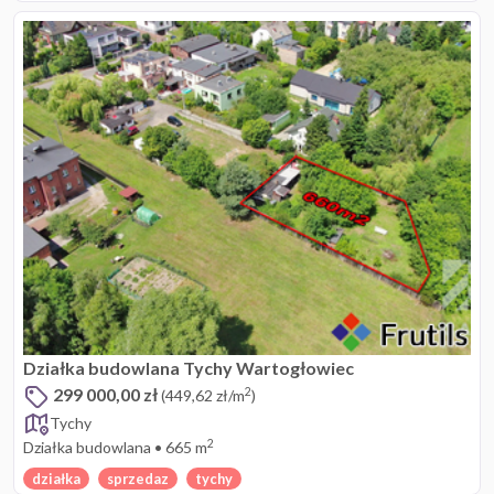
Działka budowlana Tychy Wartogłowiec
299 000,00 zł
2
(449,62 zł/m
)
Tychy
2
Działka budowlana
•
665 m
działka
sprzedaz
tychy