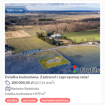
Działka budowlana. Zadzwoń i zaproponuj cenę!
200 000,00 zł
2
(227,53 zł/m
)
Marianka Rędzińska
2
Działka budowlana
•
879 m
działka
sprzedaz
marianka rędzińska