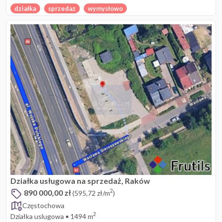
działka
sprzedaz
wymysłowo
Działka usługowa na sprzedaż, Raków
890 000,00 zł
2
(595,72 zł/m
)
Częstochowa
2
Działka uslugowa
•
1494 m