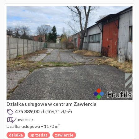
Działka usługowa w centrum Zawiercia
475 889,00 zł
2
(406,74 zł/m
)
Zawiercie
2
Działka uslugowa
•
1170 m
działka
sprzedaz
zawiercie