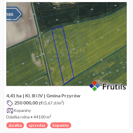
4,41 ha | Kl. III i IV | Gmina Przyrów
250 000,00 zł
2
(5,67 zł/m
)
Kopaniny
2
Działka rolna
•
44100 m
działka
sprzedaz
kopaniny