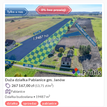
Duża działka Pabianice gm. Janów
267 167,00 zł
2
(13,71 zł/m
)
Pabianice
2
Działka budowlana
•
19487 m
działka
sprzedaz
pabianice