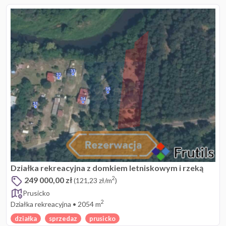
Działka rekreacyjna z domkiem letniskowym i rzeką
249 000,00 zł
2
(121,23 zł/m
)
Prusicko
2
Działka rekreacyjna
•
2054 m
działka
sprzedaz
prusicko