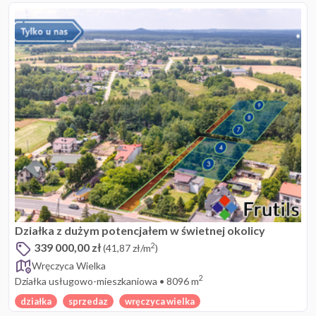
Działka z dużym potencjałem w świetnej okolicy
339 000,00 zł
2
(41,87 zł/m
)
Wręczyca Wielka
2
Działka usługowo-mieszkaniowa
•
8096 m
działka
sprzedaz
wręczyca wielka