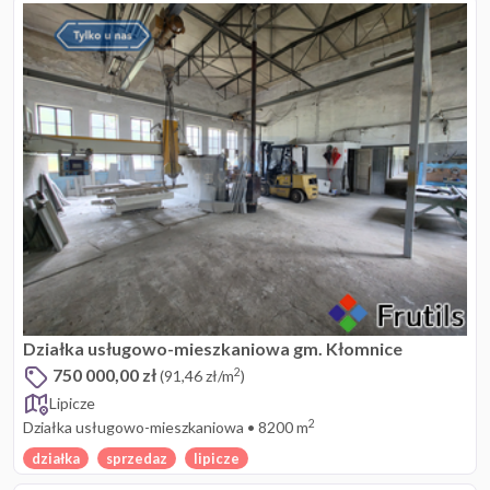
Działka usługowo-mieszkaniowa gm. Kłomnice
750 000,00 zł
2
(91,46 zł/m
)
Lipicze
2
Działka usługowo-mieszkaniowa
•
8200 m
działka
sprzedaz
lipicze