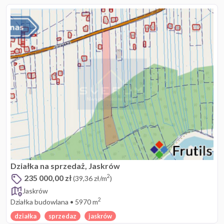
Działka na sprzedaż, Jaskrów
235 000,00 zł
2
(39,36 zł/m
)
Jaskrów
2
Działka budowlana
•
5970 m
działka
sprzedaz
jaskrów