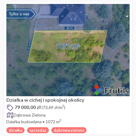
Działka w cichej i spokojnej okolicy
79 000,00 zł
2
(73,69 zł/m
)
Dąbrowa Zielona
2
Działka budowlana
•
1072 m
działka
sprzedaz
dąbrowa zielona