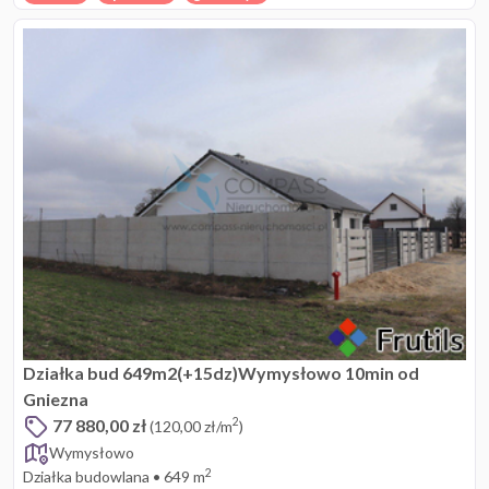
Działka bud 649m2(+15dz)Wymysłowo 10min od
Gniezna
77 880,00 zł
2
(120,00 zł/m
)
Wymysłowo
2
Działka budowlana
•
649 m