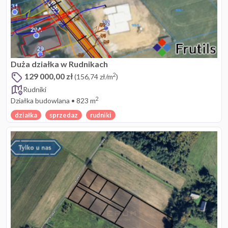
Duża działka w Rudnikach
129 000,00 zł
2
(156,74 zł/m
)
Rudniki
2
Działka budowlana
•
823 m
działka
sprzedaz
rudniki