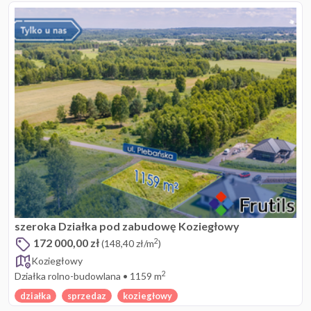
szeroka Działka pod zabudowę Koziegłowy
172 000,00 zł
2
(148,40 zł/m
)
Koziegłowy
2
Działka rolno-budowlana
•
1159 m
działka
sprzedaz
koziegłowy