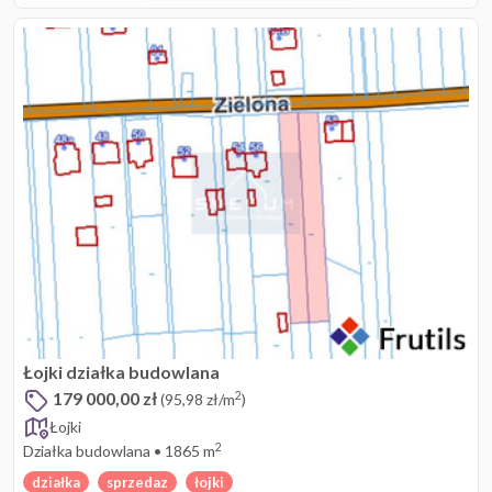
Łojki działka budowlana
179 000,00 zł
2
(95,98 zł/m
)
Łojki
2
Działka budowlana
•
1865 m
działka
sprzedaz
łojki