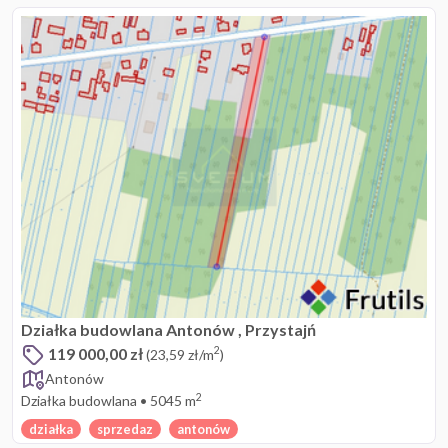
Działka budowlana Antonów , Przystajń
119 000,00 zł
2
(23,59 zł/m
)
Antonów
2
Działka budowlana
•
5045 m
działka
sprzedaz
antonów