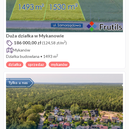
Duża działka w Mykanowie
186 000,00 zł
2
(124,58 zł/m
)
Mykanów
2
Działka budowlana
•
1493 m
działka
sprzedaz
mykanów