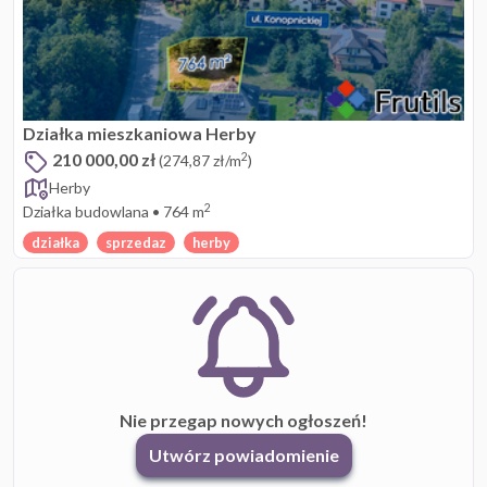
Działka mieszkaniowa Herby
210 000,00 zł
2
(274,87 zł/m
)
Herby
2
Działka budowlana
•
764 m
działka
sprzedaz
herby
Nie przegap nowych ogłoszeń!
Utwórz powiadomienie