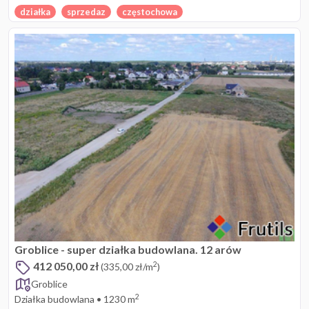
działka
sprzedaz
częstochowa
Groblice - super działka budowlana. 12 arów
412 050,00 zł
2
(335,00 zł/m
)
Groblice
2
Działka budowlana
•
1230 m