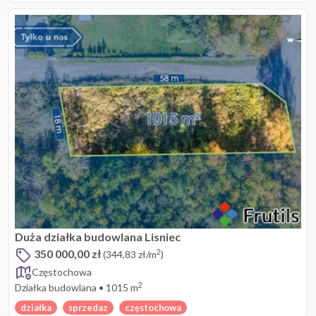
Duża działka budowlana Lisniec
350 000,00 zł
2
(344,83 zł/m
)
Częstochowa
2
Działka budowlana
•
1015 m
działka
sprzedaz
częstochowa