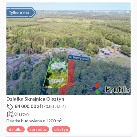
Działka Skrajnica Olsztyn
84 000,00 zł
2
(70,00 zł/m
)
Olsztyn
2
Działka budowlana
•
1200 m
działka
sprzedaz
olsztyn