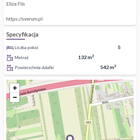
Eliza Flis
https://sverum.pl
Specyfikacja
5
Liczba pokoi
2
132 m
Metraż
2
542 m
Powierzchnia działki
+
−