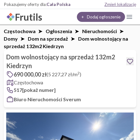
Pokazujemy oferty dla:
Cała Polska
Zmień lokalizację
Frutils
+ Dodaj ogłoszenie
Częstochowa
Ogłoszenia
Nieruchomości
Domy
Dom na sprzedaż
Dom wolnostojący na
sprzedaż 132m2 Kiedrzyn
Dom wolnostojący na sprzedaż 132m2
Kiedrzyn
2
690 000,00 zł
(5 227,27 zł/m
)
Częstochowa
517[pokaż numer]
Biuro Nieruchomości Sverum
1 / 16