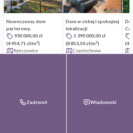
Nowoczesny dom
Dom w cichej i spokojnej
Dom
parterowy.
lokalizacji
Cz
930 000,00 zł
1 390 000,00 zł
2
2
(4 954,71 zł/m
)
(8 853,50 zł/m
)
(4 
Rększowice
Częstochowa
FrutilsId:
27035e17-704b-4a74-b483-eb271ff6a723
Aktualizacja:
2026-
08-06 11:32
Artykuły
Informacje
FAQ
Zadzwoń
Wiadomość
Oferta biznesowa
Polityka prywatności
Regulamin
Usuwanie danych