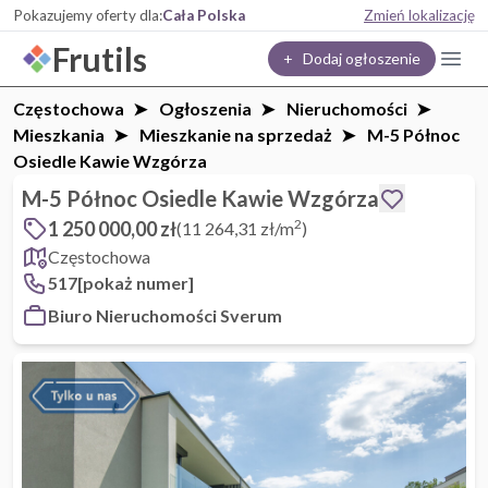
Pokazujemy oferty dla:
Cała Polska
Zmień lokalizację
Frutils
+ Dodaj ogłoszenie
Częstochowa
Ogłoszenia
Nieruchomości
Mieszkania
Mieszkanie na sprzedaż
M-5 Północ
Osiedle Kawie Wzgórza
M-5 Północ Osiedle Kawie Wzgórza
2
1 250 000,00 zł
(11 264,31 zł/m
)
Częstochowa
517[pokaż numer]
Biuro Nieruchomości Sverum
1 / 20