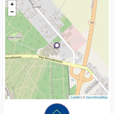
+
−
Leaflet
|
©
OpenStreetMap