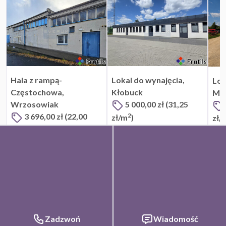
Hala z rampą-
Lokal do wynajęcia,
Lok
Częstochowa,
Kłobuck
Ma
Wrzosowiak
5 000,00 zł
(31,25
2
3 696,00 zł
(22,00
zł/m
)
zł/
2
zł/m
)
Kłobuck
Częstochowa
FrutilsId:
844e77cc-3691-4b10-b68c-8723cdbb3d6b
Aktualizacja:
2026-
07-03 13:30
Artykuły
Informacje
Zadzwoń
Wiadomość