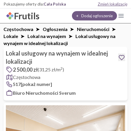
Pokazujemy oferty dla:
Cała Polska
Zmień lokalizację
Frutils
+ Dodaj ogłoszenie
Częstochowa
Ogłoszenia
Nieruchomości
Lokale
Lokal na wynajem
Lokal usługowy na
wynajem w idealnej lokalizacji
Lokal usługowy na wynajem w idealnej
lokalizacji
2
2 500,00 zł
(31,25 zł/m
)
Częstochowa
517[pokaż numer]
Biuro Nieruchomości Sverum
1 / 6